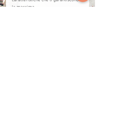
caratteristiche che ti garantiscono
la massima
ATTENZIONE AL DETTAGLIO
IN PELLE PIENO FIORE – Per
realizzare uno zaino donna morbido
e compatto come questo,
utilizziamo la qualità di pellame più
pregiata.
Vivi Firenze Rooms & Apartment
Italia, Firenze 50122
P.iva:
04364730616
email: firenzevolini@gmail.com
tel:+39 3888712996