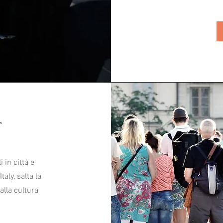
r
 in città e
aly, salta la
dalla cultura