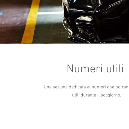
Numeri utili
Una sezione dedicata ai numeri che potrann
utili durante il soggiorno.