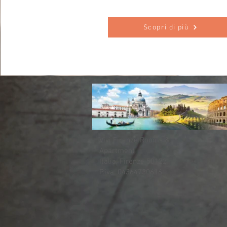
Scopri di più
Vivi Firenze Rooms &
Apartment
Italia, Firenze 50122
P.iva: 04364730616