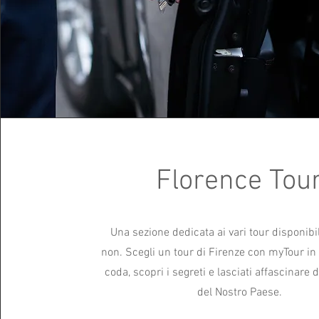
Florence Tou
Una sezione dedicata ai vari tour disponibili
non. Scegli un tour di Firenze con myTour in It
coda, scopri i segreti e lasciati affascinare 
del Nostro Paese.