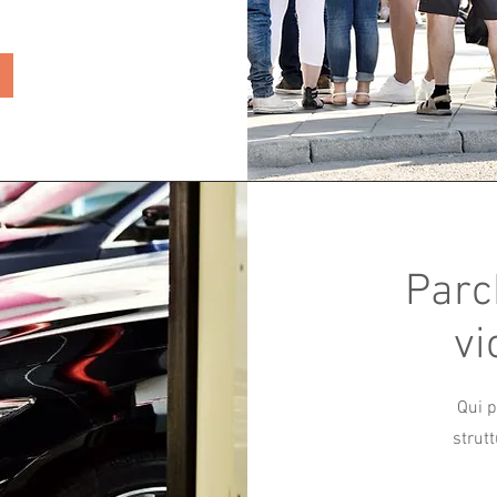
Parc
vi
Qui p
strut