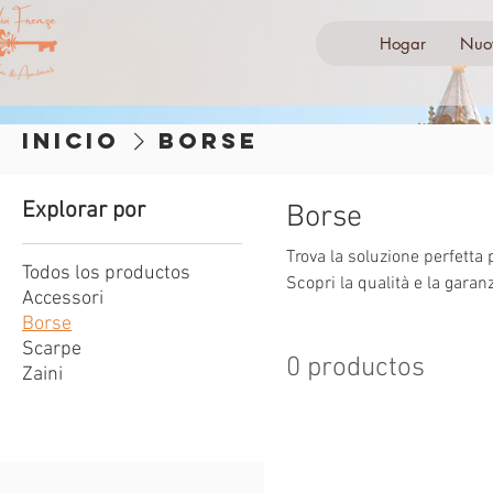
Hogar
Nuo
Inicio
Borse
Explorar por
Borse
Trova la soluzione perfetta per te. Tutte le nostre borse sono fatte a mano da
Todos los productos
Scopri la qualità e la garanz
Accessori
Borse
Scarpe
0 productos
Zaini